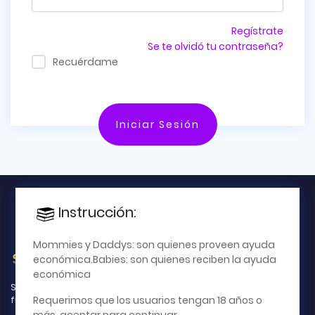
Regístrate
Se te olvidó tu contraseña?
Recuérdame
Iniciar Sesión
Instrucción:
Instrucción:
×
Este es un sitio para relaciones
Mommies y Daddys: son quienes proveen ayuda
amorosas de la vida real; asesoría o tutoría;
económica.Babies: son quienes reciben la ayuda
apoyo financiero y encuentros. No se admite la
económica
Si puede ofrecer una compañía atractiva o seguridad
prostitución. No se intercambia dinero por fotos o
Requerimos que los usuarios tengan 18 años o
financiera, ¡hay socios que lo están buscando activamente!
videos y no se permiten relaciones solo por