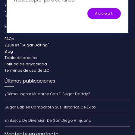
más, aceptar para continuar
Internet.
Ya sea que necesite dinero para la universidad, quiera hacer
viajes costosos o ir de compras, ¡nuestro objetivo es
Accept
emparejarlo con el Sugar Daddy perfecto!
Enlaces rápidos
FAQs
¿Qué es "Sugar Dating"
Blog
Tabla de precios
Política de privacidad
Términos de uso de LLC
Últimas publicaciones
¿Cómo Lograr Mudarse Con El Sugar Daddy?
Sugar Babies Comparten Sus Historias De Éxito
En Busca De Diversión, De San Diego A Tijuana
Mantente en contacto