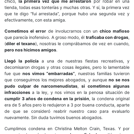
chico,
la primera vez que me arrestaron
por robar en una
tienda, todas esas tonterías y muchas otras. Y sí, la primera vez
que te digo “fui arrestada”, porque hubo una segunda vez y
efectivamente, con esta amiga.
Cometimos el error
de involucrarnos con un
chico mafioso
que parecía inofensivo. A groso modo, él
traficaba con drogas
,
(
diler el texano
), nosotras le comprábamos de vez en cuando,
pero nos hicimos amigos
.
Llegó la policía
a una de nuestras fiestas recreativas, y
decomisaron drogas y otras cosas ilegales, pero lo lamentable
fue que
nos vimos “embarradas”
, nuestras familias tuvieron
que conseguirnos los mejores abogados, y aunque
no se nos
pudo culpar de narcomenudistas
,
si cometimos algunas
infracciones
a la ley, y nos vimos en la penosa situación de
cumplir 3 años de condena en la prisión
, la condena original
era de 5 años pero lo redujeron a 3 por buena conducta, aparte
de que se consideró reabrir nuestro caso para evaluarlo
nuevamente. Sin duda tuvimos buenos abogados.
Cumplimos condena en Christina Melton Crain, Texas. Y por