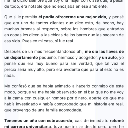
me ha dicho siempre que soy una mujer con clase que, a pesar
de todo, era notable que no encajaba en ese ambiente.
Que si le permitía
él podía ofrecerme una mejor vida
, y pensé
que era uno de tantos clientes que dice esto, de hecho, hay
muchas bromas al respecto, sobre los hombres que entrados
en copas les dicen a las chicas de los bares que las sacaran de
esa vida. Pues en mi caso, sí fue real.
Después de un mes frecuentándonos ahí,
me dio las llaves de
un departamento
pequeño, hermoso y acogedor,
y un auto
, yo
pensé que era muy bueno para ser verdad, que tal vez el
precio sería muy alto, pero era evidente que para él esto no es
nada.
Me confesó que se había animado a hacerlo conmigo de este
modo, porque ya me había observado en el bar que no me voy
a la cama con cualquier hombre por dinero, aparte de que me
había investigado y había comprobado que mi historia era real,
que provengo de una familia acomodada.
Tenemos un año con este acuerdo
, casi de inmediato
retomé
mi carrera universitaria
, tuve que iniciar desde cero, pero he