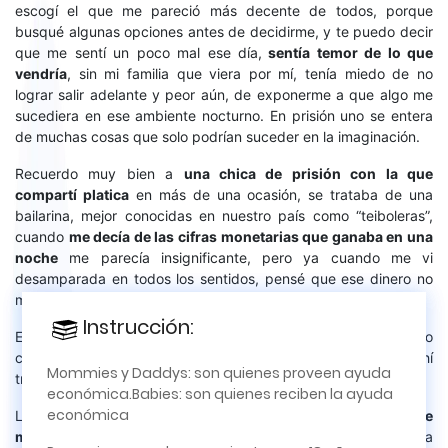
escogí el que me pareció más decente de todos, porque
busqué algunas opciones antes de decidirme, y te puedo decir
que me sentí un poco mal ese día,
sentía temor de lo que
vendría
, sin mi familia que viera por mí, tenía miedo de no
lograr salir adelante y peor aún, de exponerme a que algo me
sucediera en ese ambiente nocturno. En prisión uno se entera
de muchas cosas que solo podrían suceder en la imaginación.
Recuerdo muy bien a
una chica de prisión con la que
compartí platica
en más de una ocasión, se trataba de una
bailarina, mejor conocidas en nuestro país como “teiboleras”,
cuando
me decía de las cifras monetarias que ganaba en una
noche
me parecía insignificante, pero ya cuando me vi
desamparada en todos los sentidos, pensé que ese dinero no
me caería mal. Por eso decidí tomar su ejemplo paso a paso.
Instrucción:
Instrucción:
×
Ella inició así exactamente, primero entró de mesera en un bar o
club nudista, y entonces aprendió de las chicas que ahí
Este es un sitio para relaciones
Mommies y Daddys: son quienes proveen ayuda
trabajaban, y se ascendió a bailarina. Esa era mi tirada.
amorosas de la vida real; asesoría o tutoría;
económica.Babies: son quienes reciben la ayuda
apoyo financiero y encuentros. No se admite la
económica
Lo hice.
En mi jodida vida nunca había trabajado, menos de
prostitución. No se intercambia dinero por fotos o
mesera
, por lo que mis nervios me traicionaron en mas de una