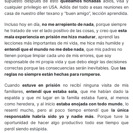
supuesto después de esto
quedamos fichadas
adiós, visa y
cualquier privilegio en USA. Adiós del todo a esas reuniones en
casa de nuestro díler texano y “buen amigo”, lección aprendida.
Incluso hoy en día,
no me arrepiento de nada
, porque siempre
he tratado de ver el lado positivo de las cosas, y creo que
esta
mala experiencia en prisión me hizo madurar
, aprendí las
lecciones más importantes de mi vida, me hice más humilde y
entendí que el mundo no me debe nada
, que mis padres no
tienen porque limpiar cada uno de mis errores, que soy
responsable de mi propia vida y que debo elegir las decisiones
correctas porque las consecuencias serán inevitables. Que
las
reglas no siempre están hechas para romperse.
Cuando
estuve en prisión
no recibí ninguna visita de mis
familiares,
entendí que estaba sola
, que me habían dado la
espalda y que mi lugar en la familia estaba fuera, al menos
como heredera, y al inicio
estaba enojada con todo mundo
, lo
resentí mucho, pero al poco tiempo entendí que
la única
responsable habría sido yo y nadie más
. Porque tuve la
oportunidad de hacer algo productivo todo ese tiempo que
perdí siendo estúpida.