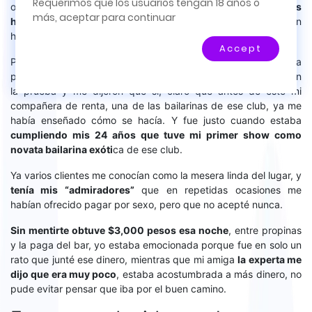
Requerimos que los usuarios tengan 18 años o
videos y no se permiten relaciones solo por
ocasión. Tiré bebidas, serví mal las copas, etc. Pero
los
más, aceptar para continuar
Internet.
hombres siempre fueron amables
, no conozco a ningún
hombre que sea grosero con una bella mujer.
Accept
Pasados casi 6 meses de trabajar como mesera me animé a
pedir una oportunidad para trabajar como bailarina, me hicieron
la prueba y me dijeron que sí, claro que antes de esto mi
compañera de renta, una de las bailarinas de ese club, ya me
había enseñado cómo se hacía. Y fue justo cuando estaba
cumpliendo mis 24 años que tuve mi primer show como
novata bailarina exóti
ca de ese club.
Ya varios clientes me conocían como la mesera linda del lugar, y
tenía mis “admiradores”
que en repetidas ocasiones me
habían ofrecido pagar por sexo, pero que no acepté nunca.
Sin mentirte obtuve $3,000 pesos esa noche
, entre propinas
y la paga del bar, yo estaba emocionada porque fue en solo un
rato que junté ese dinero, mientras que mi amiga
la experta me
dijo que era muy poco
, estaba acostumbrada a más dinero, no
pude evitar pensar que iba por el buen camino.