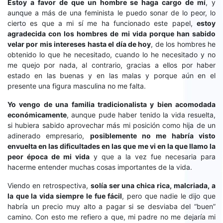
Estoy a favor de que un hombre se haga cargo de mí
, y
aunque a más de una feminista le puedo sonar de lo peor, lo
cierto es que a mi sí me ha funcionado este papel,
estoy
agradecida con los hombres de mi vida porque han sabido
velar por mis intereses hasta el día de hoy
, de los hombres he
obtenido lo que he necesitado, cuando lo he necesitado y no
me quejo por nada, al contrario, gracias a ellos por haber
estado en las buenas y en las malas y porque aún en el
presente una figura masculina no me falta.
Yo vengo de una familia tradicionalista y bien acomodada
económicamente
, aunque pude haber tenido la vida resuelta,
si hubiera sabido aprovechar más mi posición como hija de un
adinerado empresario,
posiblemente no me habría visto
envuelta en las dificultades en las que me vi en la que llamo la
peor época de mi vida
y que a la vez fue necesaria para
hacerme entender muchas cosas importantes de la vida.
Viendo en retrospectiva,
solía ser una chica rica, malcriada, a
la que la vida siempre le fue fácil
, pero que nadie le dijo que
habría un precio muy alto a pagar si se desviaba del “buen”
camino. Con esto me refiero a que, mi padre no me dejaría mi