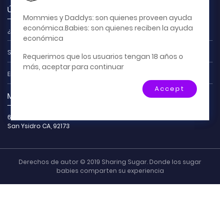
×
Últimas publicaciones
Este es un sitio para relaciones
Mommies y Daddys: son quienes proveen ayuda
amorosas de la vida real; asesoría o tutoría;
económica.Babies: son quienes reciben la ayuda
¿Cómo Lograr Mudarse Con El Sugar Daddy?
apoyo financiero y encuentros. No se admite la
económica
prostitución. No se intercambia dinero por fotos o
Sugar Babies Comparten Sus Historias De Éxito
Requerimos que los usuarios tengan 18 años o
videos y no se permiten relaciones solo por
más, aceptar para continuar
Internet.
En Busca De Diversión, De San Diego A Tijuana
Accept
Mantente en contacto
641 E San Ysidro Blvd
San Ysidro CA, 92173
Derechos de autor © 2019 Sharing Sugar. Donde los sugar
babies comparten su experiencia