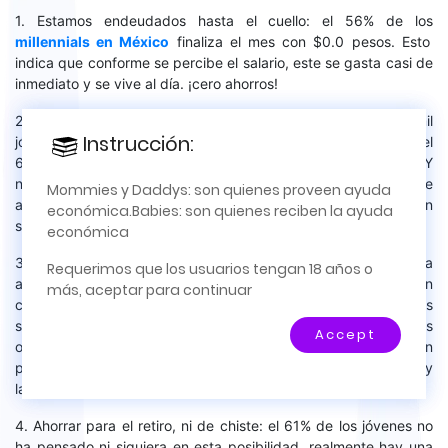
1. Estamos endeudados hasta el cuello: el 56% de los
millennials en México
finaliza el mes con $0.0 pesos. Esto
indica que conforme se percibe el salario, este se gasta casi de
inmediato y se vive al día. ¡cero ahorros!
2. Los empleos ofrecen salarios deprimentes: más de 900 mil
Instrucción:
Instrucción:
×
jóvenes de entre 20 y 35 años están desempleados, y sólo el
66% de este grupo cuenta con educación media y la superior. Y
no suficiente con ello, tan solo el 13% gana mensualmente
Este es un sitio para relaciones
Mommies y Daddys: son quienes proveen ayuda
arriba de 12,000 pesos, y la triste minoría del 4.4% percibe un
amorosas de la vida real; asesoría o tutoría;
económica.Babies: son quienes reciben la ayuda
salario mensual superior a ese.
apoyo financiero y encuentros. No se admite la
económica
prostitución. No se intercambia dinero por fotos o
3. Si sueñas con una casa propia, mucha suerte con ello: la
Requerimos que los usuarios tengan 18 años o
videos y no se permiten relaciones solo por
alarmante cifra del 66% de los jóvenes dijeron que desearían
más, aceptar para continuar
Internet.
comprar una casa, pero lamentablemente el salario no es
suficiente, necesitan ganas más para lograrlo, y como las
Accept
ofertas laborales son muchas, pero mal pagadas, es un
proyecto personal que deben posponer a largo plazo, muuuuuy
largo plazo, por cierto.
4. Ahorrar para el retiro, ni de chiste: el 61% de los jóvenes no
ha pensado ni siquiera en esta posibilidad, realmente hay una