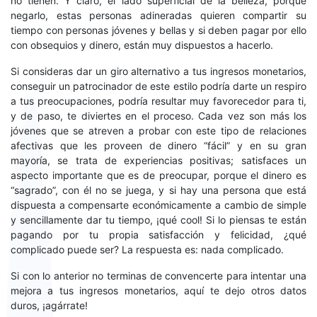
no tienen. Y claro, el lado superficial de la belleza, porque
negarlo, estas personas adineradas quieren compartir su
tiempo con personas jóvenes y bellas y si deben pagar por ello
con obsequios y dinero, están muy dispuestos a hacerlo.
Si consideras dar un giro alternativo a tus ingresos monetarios,
conseguir un patrocinador de este estilo podría darte un respiro
a tus preocupaciones, podría resultar muy favorecedor para ti,
y de paso, te diviertes en el proceso. Cada vez son más los
jóvenes que se atreven a probar con este tipo de relaciones
afectivas que les proveen de dinero “fácil” y en su gran
mayoría, se trata de experiencias positivas; satisfaces un
aspecto importante que es de preocupar, porque el dinero es
“sagrado”, con él no se juega, y si hay una persona que está
dispuesta a compensarte económicamente a cambio de simple
y sencillamente dar tu tiempo, ¡qué cool! Si lo piensas te están
pagando por tu propia satisfacción y felicidad, ¿qué
complicado puede ser? La respuesta es: nada complicado.
Si con lo anterior no terminas de convencerte para intentar una
mejora a tus ingresos monetarios, aquí te dejo otros datos
duros, ¡agárrate!