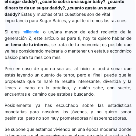
el sugar daddy?, ¿cuanto cobra una sugar baby?, ¿cuanto
dinero te da un sugar daddy?, ¿cuanto gasta un sugar
daddy?
Estas y muchas otras cuestiones son de vital
importancia para Sugar Babies, y aquí te diremos las razones.
Si eres
millennial
o un/una mayor de edad reciente de la
generación Z, este artículo es para ti, hoy te quiero hablar de
un
tema de tu interés
, se trata de tu economía; es posible que
ya has considerado mejorarla o mantener un estatus económico
básico para tu mes con mes.
Pero en caso de que no sea así, al inicio te podrá sonar que
estás leyendo un cuento de terror, pero al final, puede que la
propuesta que te haré te resulte interesante, divertida y la
lleves a cabo en la práctica, y quién sabe, con suerte,
encuentras el camino que estabas buscando.
Posiblemente ya has escuchado sobre las estadísticas
monetarias para nosotros los jóvenes, y no quiero sonar
pesimista, pero no son muy prometedoras ni esperanzadoras.
Se supone que estamos viviendo en una época moderna donde
la tecnología y el consumismo son el pan de cada día; estar a la